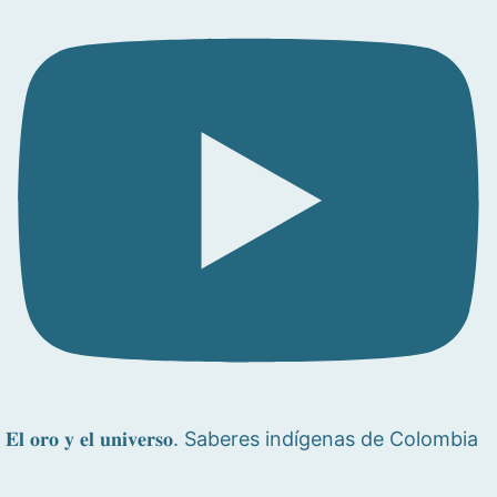
𝐄𝐥 𝐨𝐫𝐨 𝐲 𝐞𝐥 𝐮𝐧𝐢𝐯𝐞𝐫𝐬𝐨. Saberes indígenas de Colombia