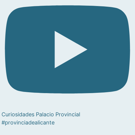
Curiosidades Palacio Provincial
#provinciadealicante