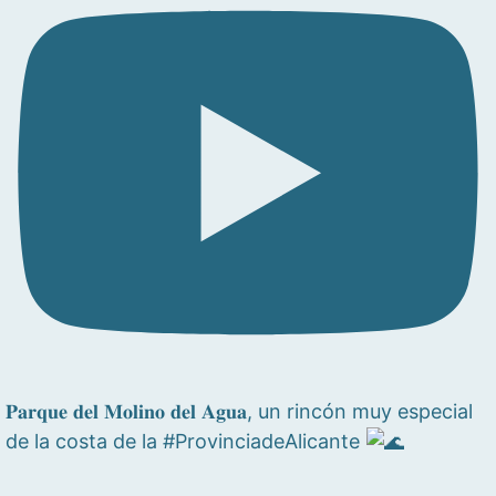
𝐏𝐚𝐫𝐪𝐮𝐞 𝐝𝐞𝐥 𝐌𝐨𝐥𝐢𝐧𝐨 𝐝𝐞𝐥 𝐀𝐠𝐮𝐚, un rincón muy especial
de la costa de la #ProvinciadeAlicante