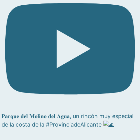
𝐏𝐚𝐫𝐪𝐮𝐞 𝐝𝐞𝐥 𝐌𝐨𝐥𝐢𝐧𝐨 𝐝𝐞𝐥 𝐀𝐠𝐮𝐚, un rincón muy especial
de la costa de la #ProvinciadeAlicante