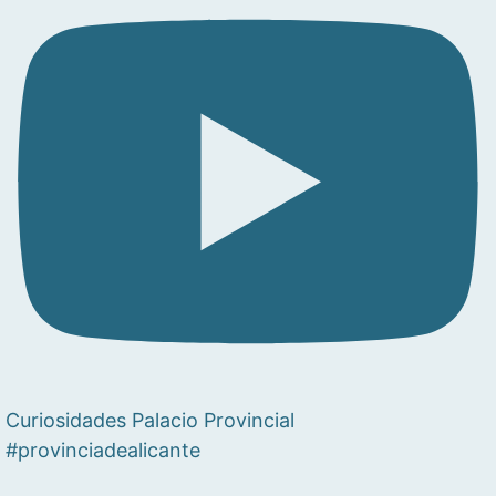
Curiosidades Palacio Provincial
#provinciadealicante