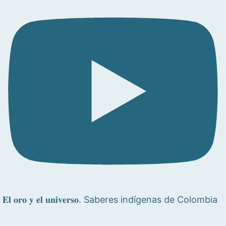
𝐄𝐥 𝐨𝐫𝐨 𝐲 𝐞𝐥 𝐮𝐧𝐢𝐯𝐞𝐫𝐬𝐨. Saberes indígenas de Colombia