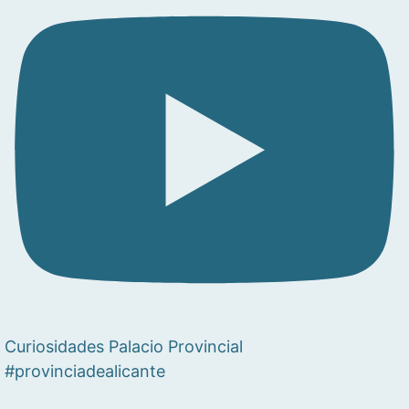
Curiosidades Palacio Provincial
#provinciadealicante