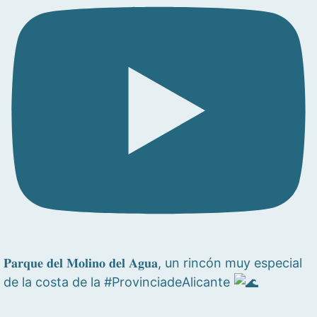
𝐏𝐚𝐫𝐪𝐮𝐞 𝐝𝐞𝐥 𝐌𝐨𝐥𝐢𝐧𝐨 𝐝𝐞𝐥 𝐀𝐠𝐮𝐚, un rincón muy especial
de la costa de la #ProvinciadeAlicante