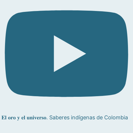
𝐄𝐥 𝐨𝐫𝐨 𝐲 𝐞𝐥 𝐮𝐧𝐢𝐯𝐞𝐫𝐬𝐨. Saberes indígenas de Colombia