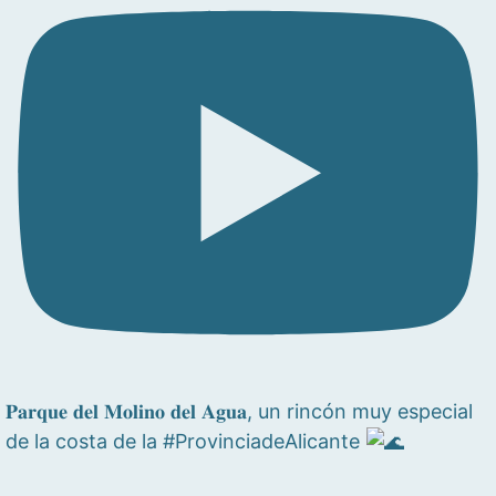
𝐏𝐚𝐫𝐪𝐮𝐞 𝐝𝐞𝐥 𝐌𝐨𝐥𝐢𝐧𝐨 𝐝𝐞𝐥 𝐀𝐠𝐮𝐚, un rincón muy especial
de la costa de la #ProvinciadeAlicante