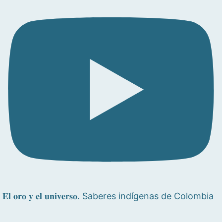
𝐄𝐥 𝐨𝐫𝐨 𝐲 𝐞𝐥 𝐮𝐧𝐢𝐯𝐞𝐫𝐬𝐨. Saberes indígenas de Colombia