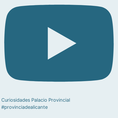
Curiosidades Palacio Provincial
#provinciadealicante