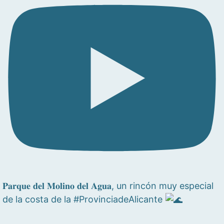
𝐏𝐚𝐫𝐪𝐮𝐞 𝐝𝐞𝐥 𝐌𝐨𝐥𝐢𝐧𝐨 𝐝𝐞𝐥 𝐀𝐠𝐮𝐚, un rincón muy especial
de la costa de la #ProvinciadeAlicante