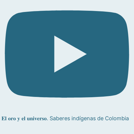
𝐄𝐥 𝐨𝐫𝐨 𝐲 𝐞𝐥 𝐮𝐧𝐢𝐯𝐞𝐫𝐬𝐨. Saberes indígenas de Colombia