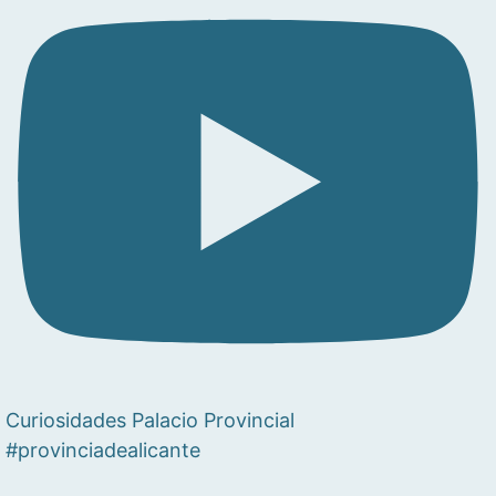
Curiosidades Palacio Provincial
#provinciadealicante