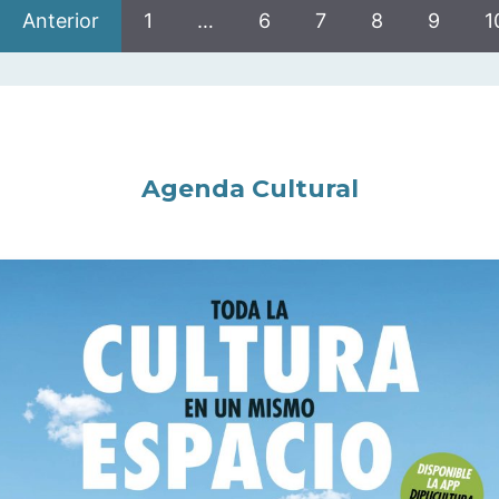
Anterior
1
…
6
7
8
9
1
Agenda Cultural