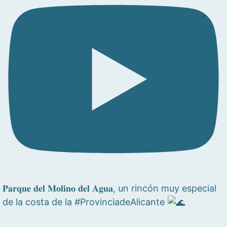
𝐏𝐚𝐫𝐪𝐮𝐞 𝐝𝐞𝐥 𝐌𝐨𝐥𝐢𝐧𝐨 𝐝𝐞𝐥 𝐀𝐠𝐮𝐚, un rincón muy especial
de la costa de la #ProvinciadeAlicante