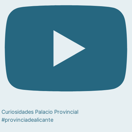
Curiosidades Palacio Provincial
#provinciadealicante