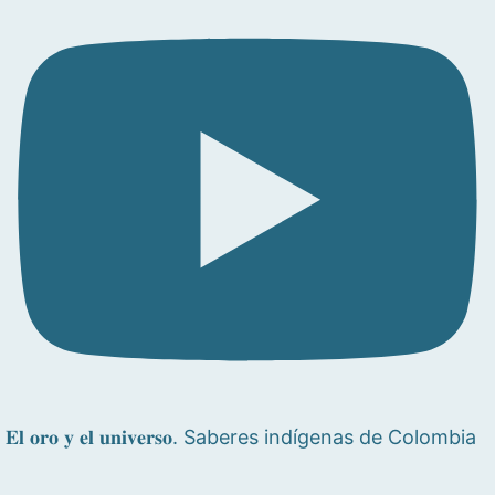
𝐄𝐥 𝐨𝐫𝐨 𝐲 𝐞𝐥 𝐮𝐧𝐢𝐯𝐞𝐫𝐬𝐨. Saberes indígenas de Colombia