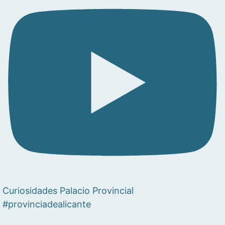
Curiosidades Palacio Provincial
#provinciadealicante