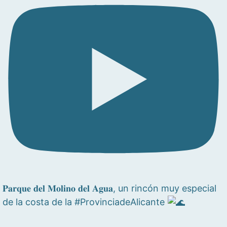
𝐏𝐚𝐫𝐪𝐮𝐞 𝐝𝐞𝐥 𝐌𝐨𝐥𝐢𝐧𝐨 𝐝𝐞𝐥 𝐀𝐠𝐮𝐚, un rincón muy especial
de la costa de la #ProvinciadeAlicante