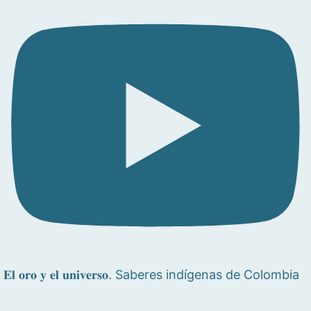
𝐄𝐥 𝐨𝐫𝐨 𝐲 𝐞𝐥 𝐮𝐧𝐢𝐯𝐞𝐫𝐬𝐨. Saberes indígenas de Colombia