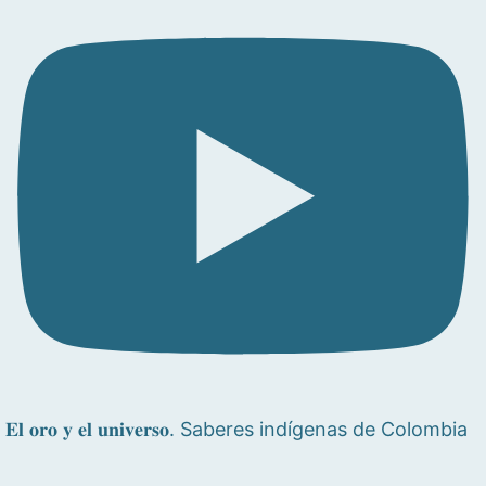
𝐄𝐥 𝐨𝐫𝐨 𝐲 𝐞𝐥 𝐮𝐧𝐢𝐯𝐞𝐫𝐬𝐨. Saberes indígenas de Colombia