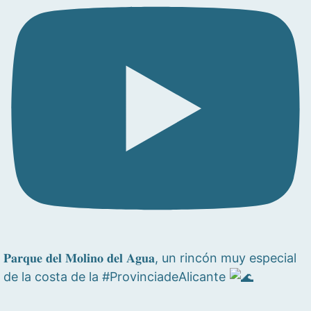
𝐏𝐚𝐫𝐪𝐮𝐞 𝐝𝐞𝐥 𝐌𝐨𝐥𝐢𝐧𝐨 𝐝𝐞𝐥 𝐀𝐠𝐮𝐚, un rincón muy especial
de la costa de la #ProvinciadeAlicante