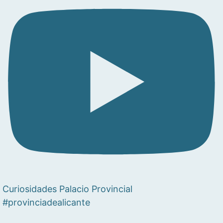
Curiosidades Palacio Provincial
#provinciadealicante