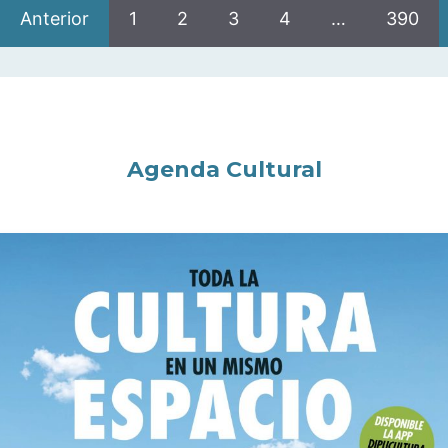
Anterior
1
2
3
4
…
390
Agenda Cultural