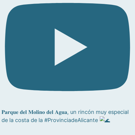
𝐏𝐚𝐫𝐪𝐮𝐞 𝐝𝐞𝐥 𝐌𝐨𝐥𝐢𝐧𝐨 𝐝𝐞𝐥 𝐀𝐠𝐮𝐚, un rincón muy especial
de la costa de la #ProvinciadeAlicante