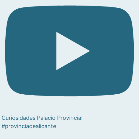
Curiosidades Palacio Provincial
#provinciadealicante