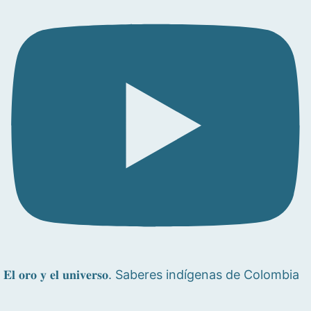
𝐄𝐥 𝐨𝐫𝐨 𝐲 𝐞𝐥 𝐮𝐧𝐢𝐯𝐞𝐫𝐬𝐨. Saberes indígenas de Colombia