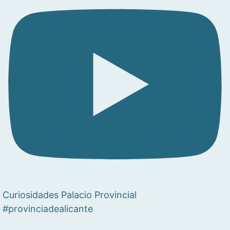
Curiosidades Palacio Provincial
#provinciadealicante