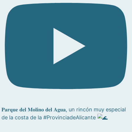
𝐏𝐚𝐫𝐪𝐮𝐞 𝐝𝐞𝐥 𝐌𝐨𝐥𝐢𝐧𝐨 𝐝𝐞𝐥 𝐀𝐠𝐮𝐚, un rincón muy especial
de la costa de la #ProvinciadeAlicante