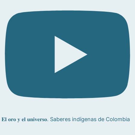
𝐄𝐥 𝐨𝐫𝐨 𝐲 𝐞𝐥 𝐮𝐧𝐢𝐯𝐞𝐫𝐬𝐨. Saberes indígenas de Colombia