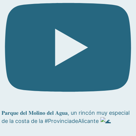
𝐏𝐚𝐫𝐪𝐮𝐞 𝐝𝐞𝐥 𝐌𝐨𝐥𝐢𝐧𝐨 𝐝𝐞𝐥 𝐀𝐠𝐮𝐚, un rincón muy especial
de la costa de la #ProvinciadeAlicante