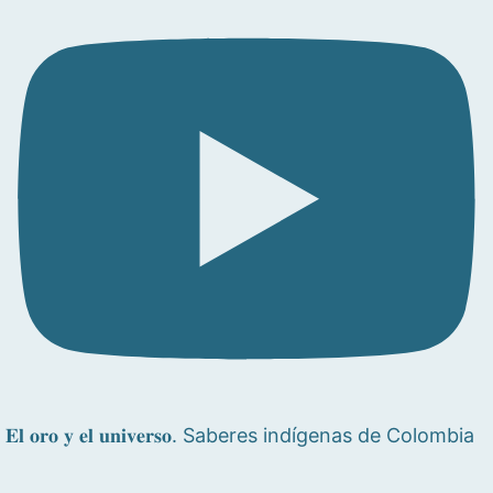
𝐄𝐥 𝐨𝐫𝐨 𝐲 𝐞𝐥 𝐮𝐧𝐢𝐯𝐞𝐫𝐬𝐨. Saberes indígenas de Colombia