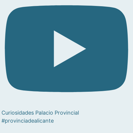
Curiosidades Palacio Provincial
#provinciadealicante