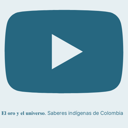
𝐄𝐥 𝐨𝐫𝐨 𝐲 𝐞𝐥 𝐮𝐧𝐢𝐯𝐞𝐫𝐬𝐨. Saberes indígenas de Colombia