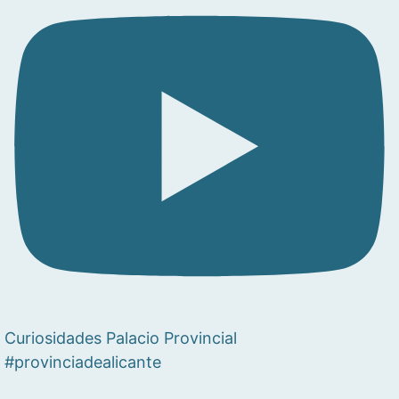
Curiosidades Palacio Provincial
#provinciadealicante