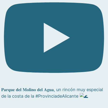
𝐏𝐚𝐫𝐪𝐮𝐞 𝐝𝐞𝐥 𝐌𝐨𝐥𝐢𝐧𝐨 𝐝𝐞𝐥 𝐀𝐠𝐮𝐚, un rincón muy especial
de la costa de la #ProvinciadeAlicante