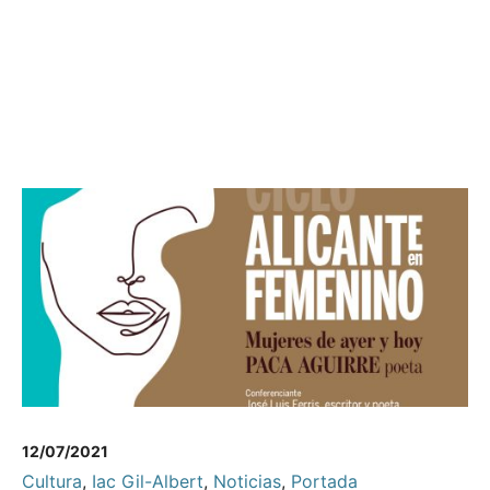
12/07/2021
Cultura
,
Iac Gil-Albert
,
Noticias
,
Portada