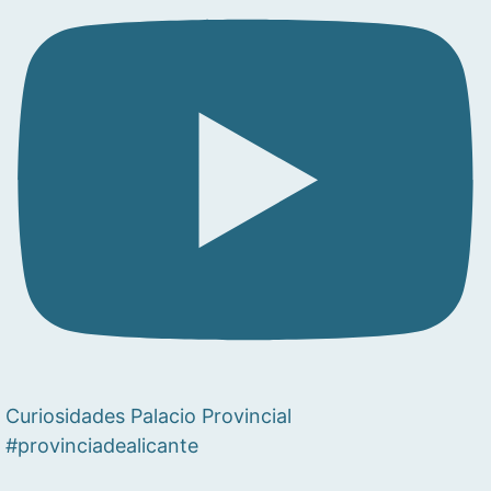
Curiosidades Palacio Provincial
#provinciadealicante