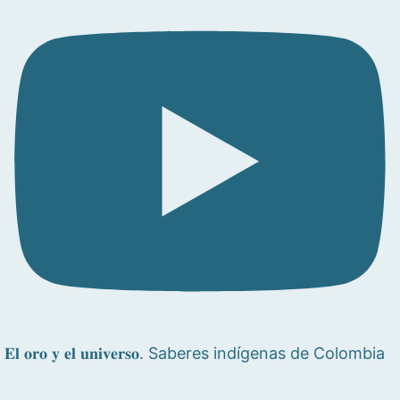
𝐄𝐥 𝐨𝐫𝐨 𝐲 𝐞𝐥 𝐮𝐧𝐢𝐯𝐞𝐫𝐬𝐨. Saberes indígenas de Colombia