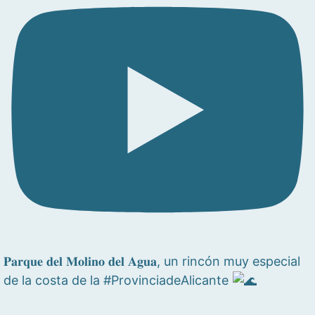
𝐏𝐚𝐫𝐪𝐮𝐞 𝐝𝐞𝐥 𝐌𝐨𝐥𝐢𝐧𝐨 𝐝𝐞𝐥 𝐀𝐠𝐮𝐚, un rincón muy especial
de la costa de la #ProvinciadeAlicante