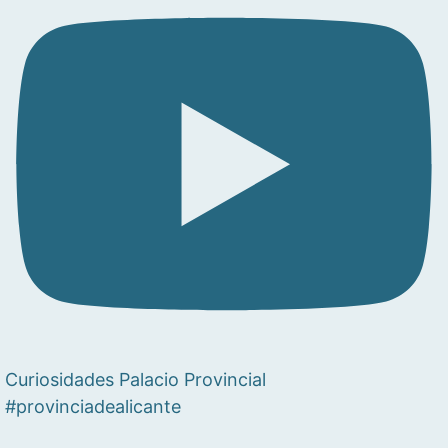
Curiosidades Palacio Provincial
#provinciadealicante