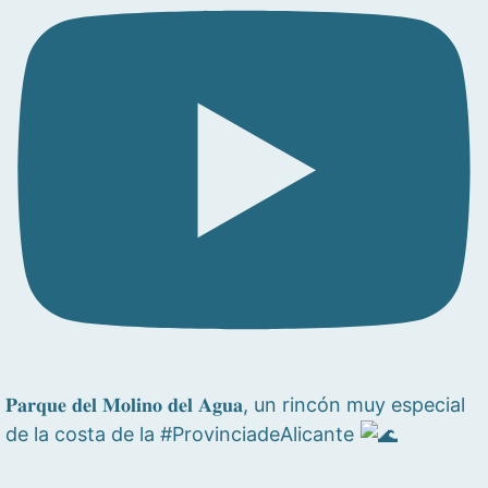
𝐏𝐚𝐫𝐪𝐮𝐞 𝐝𝐞𝐥 𝐌𝐨𝐥𝐢𝐧𝐨 𝐝𝐞𝐥 𝐀𝐠𝐮𝐚, un rincón muy especial
de la costa de la #ProvinciadeAlicante