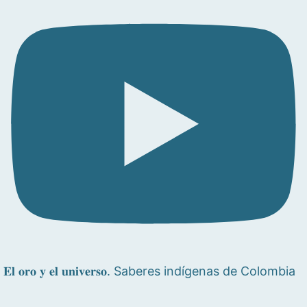
𝐄𝐥 𝐨𝐫𝐨 𝐲 𝐞𝐥 𝐮𝐧𝐢𝐯𝐞𝐫𝐬𝐨. Saberes indígenas de Colombia