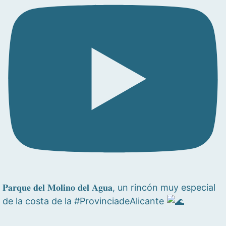
𝐏𝐚𝐫𝐪𝐮𝐞 𝐝𝐞𝐥 𝐌𝐨𝐥𝐢𝐧𝐨 𝐝𝐞𝐥 𝐀𝐠𝐮𝐚, un rincón muy especial
de la costa de la #ProvinciadeAlicante