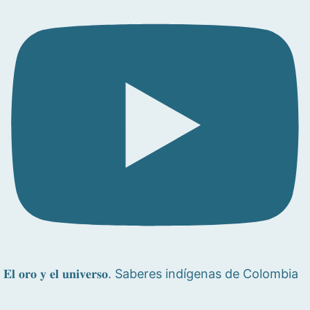
𝐄𝐥 𝐨𝐫𝐨 𝐲 𝐞𝐥 𝐮𝐧𝐢𝐯𝐞𝐫𝐬𝐨. Saberes indígenas de Colombia