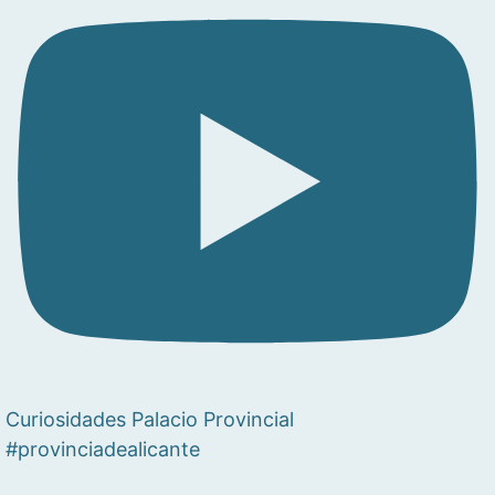
Curiosidades Palacio Provincial
#provinciadealicante