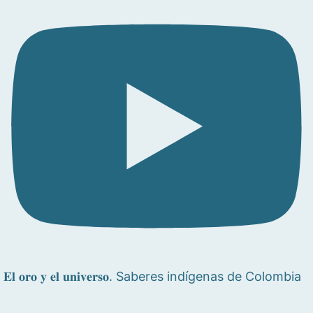
𝐄𝐥 𝐨𝐫𝐨 𝐲 𝐞𝐥 𝐮𝐧𝐢𝐯𝐞𝐫𝐬𝐨. Saberes indígenas de Colombia