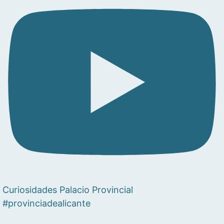
Curiosidades Palacio Provincial
#provinciadealicante