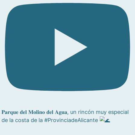
𝐏𝐚𝐫𝐪𝐮𝐞 𝐝𝐞𝐥 𝐌𝐨𝐥𝐢𝐧𝐨 𝐝𝐞𝐥 𝐀𝐠𝐮𝐚, un rincón muy especial
de la costa de la #ProvinciadeAlicante