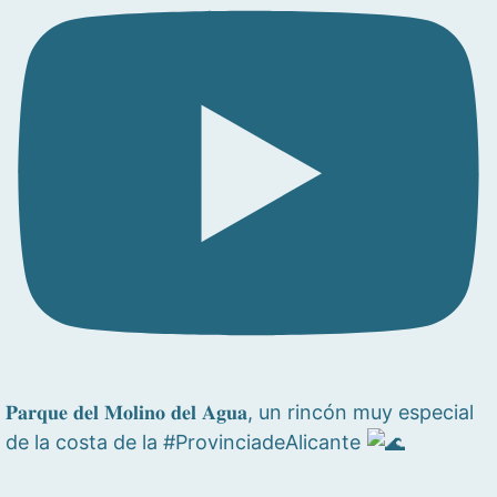
𝐏𝐚𝐫𝐪𝐮𝐞 𝐝𝐞𝐥 𝐌𝐨𝐥𝐢𝐧𝐨 𝐝𝐞𝐥 𝐀𝐠𝐮𝐚, un rincón muy especial
de la costa de la #ProvinciadeAlicante