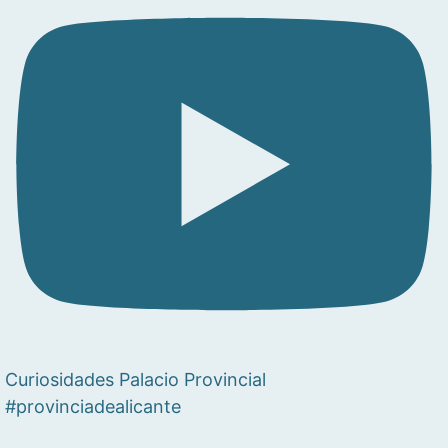
Curiosidades Palacio Provincial
#provinciadealicante