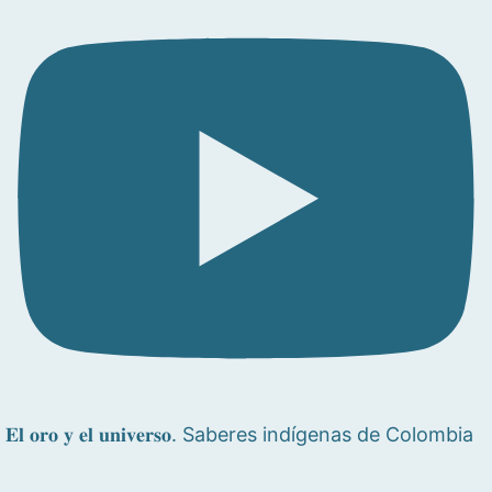
𝐄𝐥 𝐨𝐫𝐨 𝐲 𝐞𝐥 𝐮𝐧𝐢𝐯𝐞𝐫𝐬𝐨. Saberes indígenas de Colombia