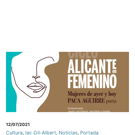
12/07/2021
Cultura
,
Iac Gil-Albert
,
Noticias
,
Portada