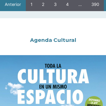
Anterior
1
2
3
4
…
390
Agenda Cultural