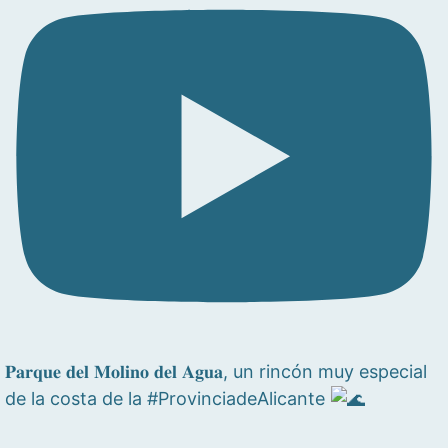
𝐏𝐚𝐫𝐪𝐮𝐞 𝐝𝐞𝐥 𝐌𝐨𝐥𝐢𝐧𝐨 𝐝𝐞𝐥 𝐀𝐠𝐮𝐚, un rincón muy especial
de la costa de la #ProvinciadeAlicante