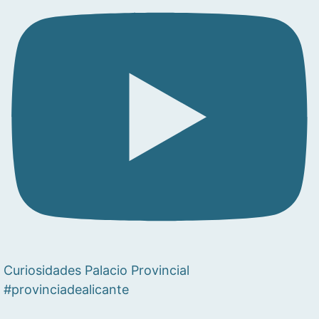
Curiosidades Palacio Provincial
#provinciadealicante