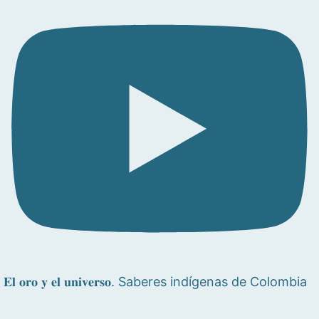
𝐄𝐥 𝐨𝐫𝐨 𝐲 𝐞𝐥 𝐮𝐧𝐢𝐯𝐞𝐫𝐬𝐨. Saberes indígenas de Colombia