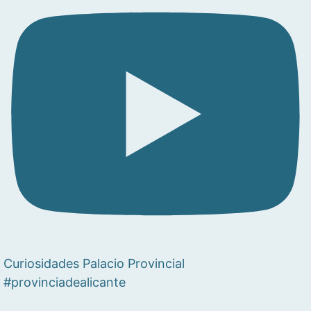
Curiosidades Palacio Provincial
#provinciadealicante