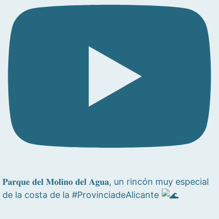
𝐏𝐚𝐫𝐪𝐮𝐞 𝐝𝐞𝐥 𝐌𝐨𝐥𝐢𝐧𝐨 𝐝𝐞𝐥 𝐀𝐠𝐮𝐚, un rincón muy especial
de la costa de la #ProvinciadeAlicante