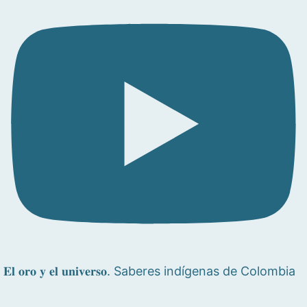
𝐄𝐥 𝐨𝐫𝐨 𝐲 𝐞𝐥 𝐮𝐧𝐢𝐯𝐞𝐫𝐬𝐨. Saberes indígenas de Colombia