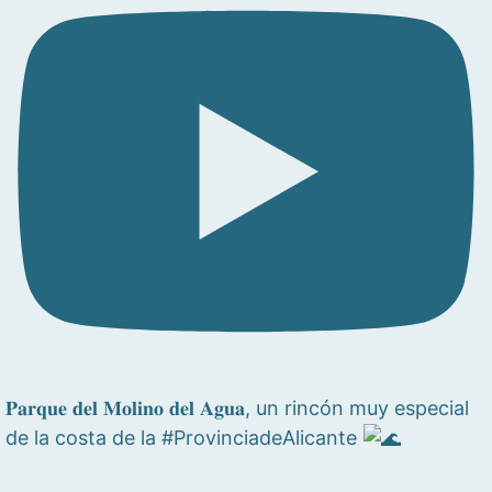
𝐏𝐚𝐫𝐪𝐮𝐞 𝐝𝐞𝐥 𝐌𝐨𝐥𝐢𝐧𝐨 𝐝𝐞𝐥 𝐀𝐠𝐮𝐚, un rincón muy especial
de la costa de la #ProvinciadeAlicante