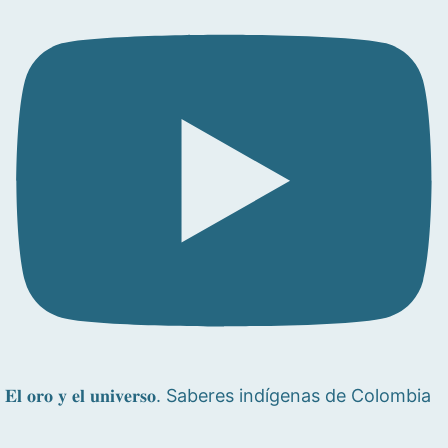
𝐄𝐥 𝐨𝐫𝐨 𝐲 𝐞𝐥 𝐮𝐧𝐢𝐯𝐞𝐫𝐬𝐨. Saberes indígenas de Colombia