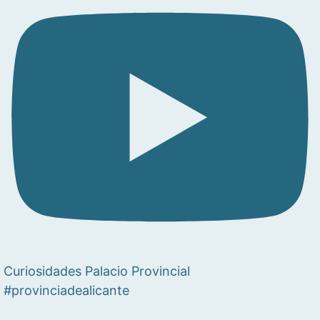
Curiosidades Palacio Provincial
#provinciadealicante