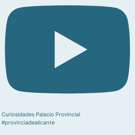
Curiosidades Palacio Provincial
#provinciadealicante