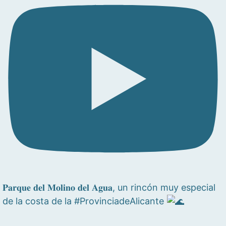
𝐏𝐚𝐫𝐪𝐮𝐞 𝐝𝐞𝐥 𝐌𝐨𝐥𝐢𝐧𝐨 𝐝𝐞𝐥 𝐀𝐠𝐮𝐚, un rincón muy especial
de la costa de la #ProvinciadeAlicante