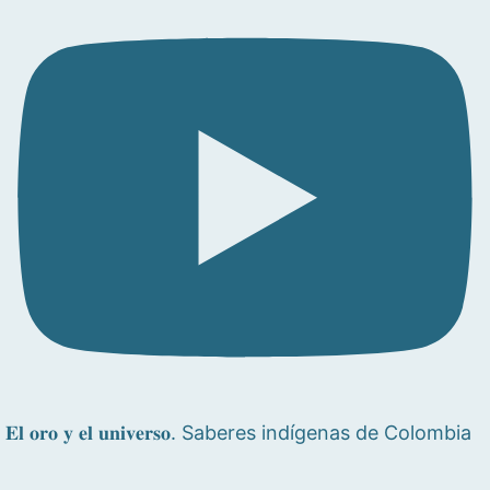
𝐄𝐥 𝐨𝐫𝐨 𝐲 𝐞𝐥 𝐮𝐧𝐢𝐯𝐞𝐫𝐬𝐨. Saberes indígenas de Colombia