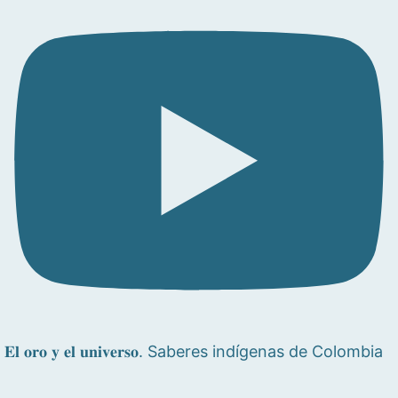
𝐄𝐥 𝐨𝐫𝐨 𝐲 𝐞𝐥 𝐮𝐧𝐢𝐯𝐞𝐫𝐬𝐨. Saberes indígenas de Colombia