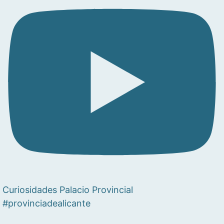
Curiosidades Palacio Provincial
#provinciadealicante