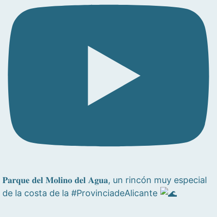
𝐏𝐚𝐫𝐪𝐮𝐞 𝐝𝐞𝐥 𝐌𝐨𝐥𝐢𝐧𝐨 𝐝𝐞𝐥 𝐀𝐠𝐮𝐚, un rincón muy especial
de la costa de la #ProvinciadeAlicante