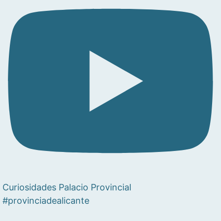
Curiosidades Palacio Provincial
#provinciadealicante