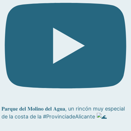
𝐏𝐚𝐫𝐪𝐮𝐞 𝐝𝐞𝐥 𝐌𝐨𝐥𝐢𝐧𝐨 𝐝𝐞𝐥 𝐀𝐠𝐮𝐚, un rincón muy especial
de la costa de la #ProvinciadeAlicante