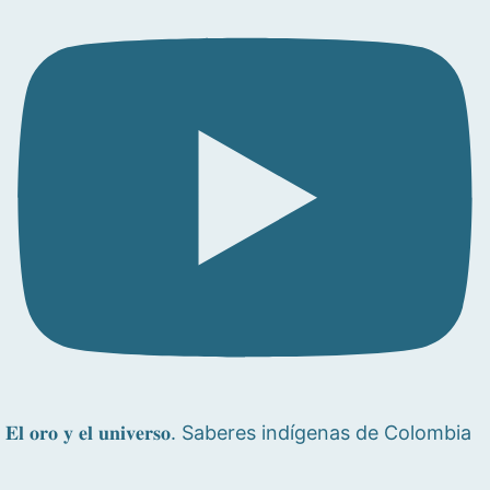
𝐄𝐥 𝐨𝐫𝐨 𝐲 𝐞𝐥 𝐮𝐧𝐢𝐯𝐞𝐫𝐬𝐨. Saberes indígenas de Colombia