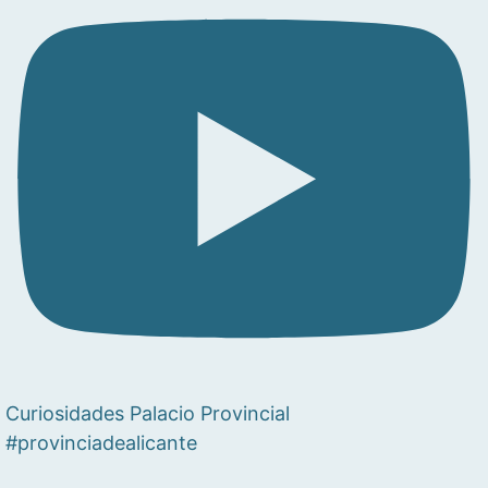
Curiosidades Palacio Provincial
#provinciadealicante