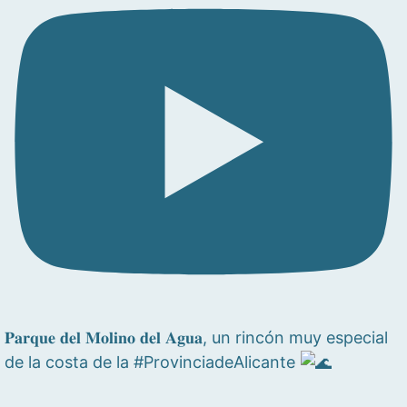
𝐏𝐚𝐫𝐪𝐮𝐞 𝐝𝐞𝐥 𝐌𝐨𝐥𝐢𝐧𝐨 𝐝𝐞𝐥 𝐀𝐠𝐮𝐚, un rincón muy especial
de la costa de la #ProvinciadeAlicante