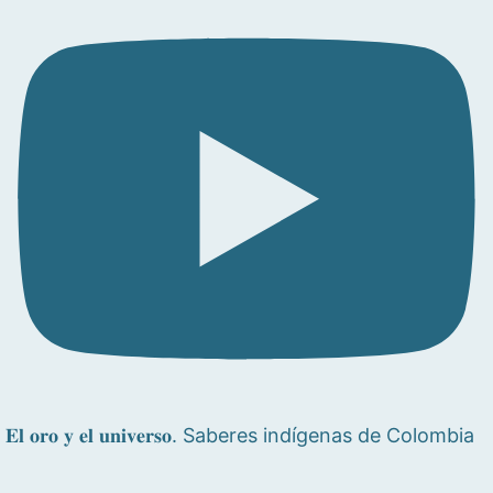
𝐄𝐥 𝐨𝐫𝐨 𝐲 𝐞𝐥 𝐮𝐧𝐢𝐯𝐞𝐫𝐬𝐨. Saberes indígenas de Colombia