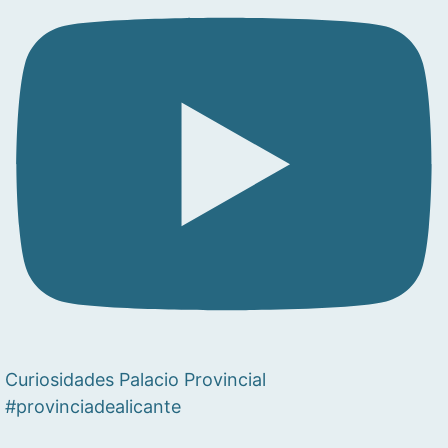
Curiosidades Palacio Provincial
#provinciadealicante