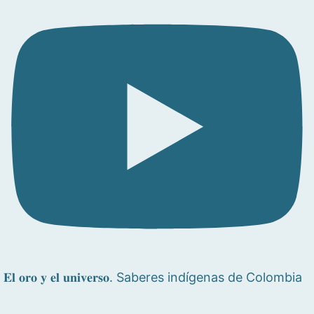
𝐄𝐥 𝐨𝐫𝐨 𝐲 𝐞𝐥 𝐮𝐧𝐢𝐯𝐞𝐫𝐬𝐨. Saberes indígenas de Colombia