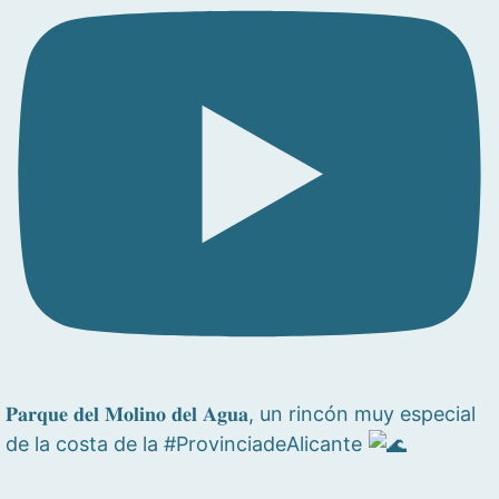
𝐏𝐚𝐫𝐪𝐮𝐞 𝐝𝐞𝐥 𝐌𝐨𝐥𝐢𝐧𝐨 𝐝𝐞𝐥 𝐀𝐠𝐮𝐚, un rincón muy especial
de la costa de la #ProvinciadeAlicante