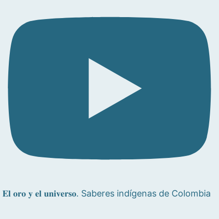
𝐄𝐥 𝐨𝐫𝐨 𝐲 𝐞𝐥 𝐮𝐧𝐢𝐯𝐞𝐫𝐬𝐨. Saberes indígenas de Colombia