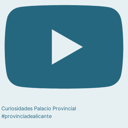
Curiosidades Palacio Provincial
#provinciadealicante