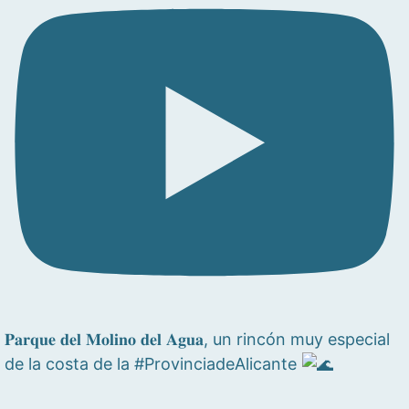
𝐏𝐚𝐫𝐪𝐮𝐞 𝐝𝐞𝐥 𝐌𝐨𝐥𝐢𝐧𝐨 𝐝𝐞𝐥 𝐀𝐠𝐮𝐚, un rincón muy especial
de la costa de la #ProvinciadeAlicante