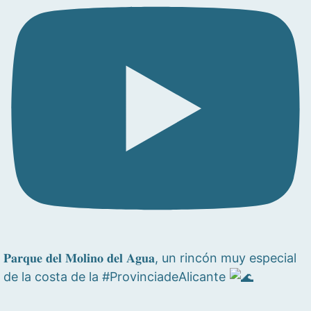
𝐏𝐚𝐫𝐪𝐮𝐞 𝐝𝐞𝐥 𝐌𝐨𝐥𝐢𝐧𝐨 𝐝𝐞𝐥 𝐀𝐠𝐮𝐚, un rincón muy especial
de la costa de la #ProvinciadeAlicante