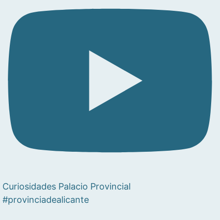
Curiosidades Palacio Provincial
#provinciadealicante