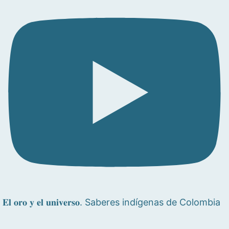
𝐄𝐥 𝐨𝐫𝐨 𝐲 𝐞𝐥 𝐮𝐧𝐢𝐯𝐞𝐫𝐬𝐨. Saberes indígenas de Colombia