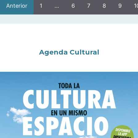
Anterior
1
…
6
7
8
9
1
Agenda Cultural