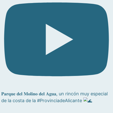
𝐏𝐚𝐫𝐪𝐮𝐞 𝐝𝐞𝐥 𝐌𝐨𝐥𝐢𝐧𝐨 𝐝𝐞𝐥 𝐀𝐠𝐮𝐚, un rincón muy especial
de la costa de la #ProvinciadeAlicante