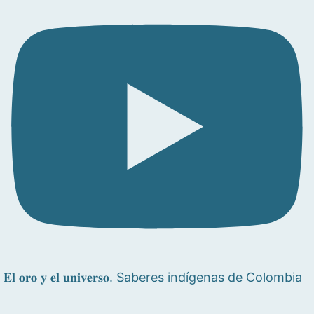
𝐄𝐥 𝐨𝐫𝐨 𝐲 𝐞𝐥 𝐮𝐧𝐢𝐯𝐞𝐫𝐬𝐨. Saberes indígenas de Colombia