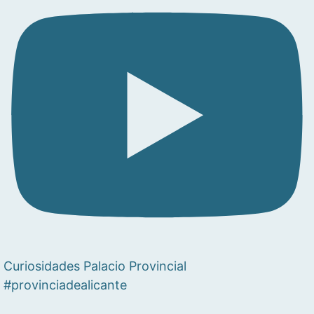
Curiosidades Palacio Provincial
#provinciadealicante