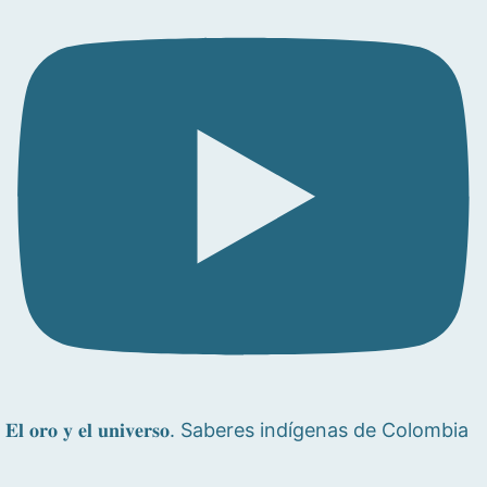
𝐄𝐥 𝐨𝐫𝐨 𝐲 𝐞𝐥 𝐮𝐧𝐢𝐯𝐞𝐫𝐬𝐨. Saberes indígenas de Colombia