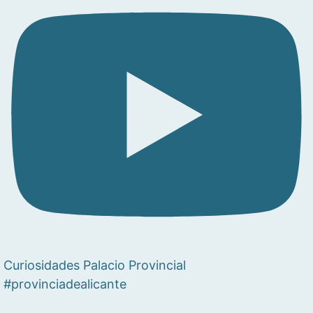
Curiosidades Palacio Provincial
#provinciadealicante