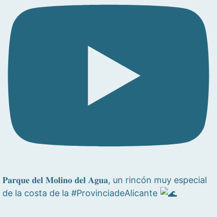
𝐏𝐚𝐫𝐪𝐮𝐞 𝐝𝐞𝐥 𝐌𝐨𝐥𝐢𝐧𝐨 𝐝𝐞𝐥 𝐀𝐠𝐮𝐚, un rincón muy especial
de la costa de la #ProvinciadeAlicante