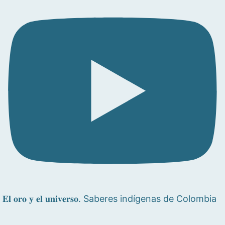
𝐄𝐥 𝐨𝐫𝐨 𝐲 𝐞𝐥 𝐮𝐧𝐢𝐯𝐞𝐫𝐬𝐨. Saberes indígenas de Colombia