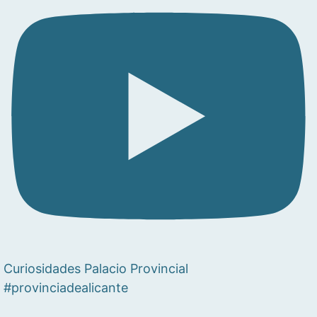
Curiosidades Palacio Provincial
#provinciadealicante