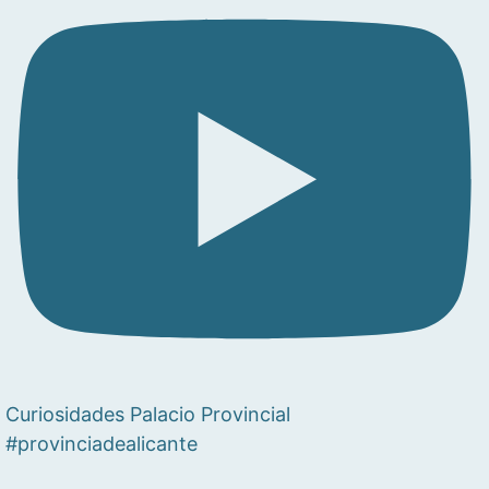
Curiosidades Palacio Provincial
#provinciadealicante