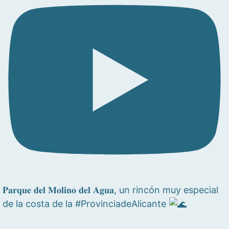
𝐏𝐚𝐫𝐪𝐮𝐞 𝐝𝐞𝐥 𝐌𝐨𝐥𝐢𝐧𝐨 𝐝𝐞𝐥 𝐀𝐠𝐮𝐚, un rincón muy especial
de la costa de la #ProvinciadeAlicante