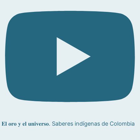
𝐄𝐥 𝐨𝐫𝐨 𝐲 𝐞𝐥 𝐮𝐧𝐢𝐯𝐞𝐫𝐬𝐨. Saberes indígenas de Colombia