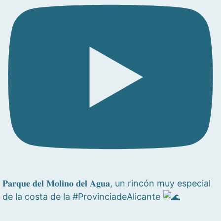
𝐏𝐚𝐫𝐪𝐮𝐞 𝐝𝐞𝐥 𝐌𝐨𝐥𝐢𝐧𝐨 𝐝𝐞𝐥 𝐀𝐠𝐮𝐚, un rincón muy especial
de la costa de la #ProvinciadeAlicante