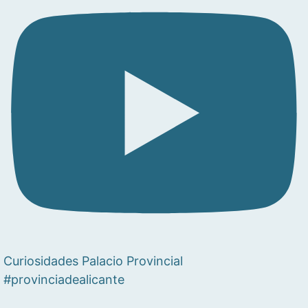
Curiosidades Palacio Provincial
#provinciadealicante