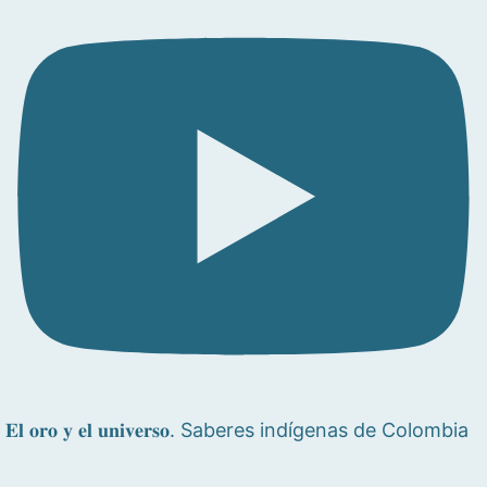
𝐄𝐥 𝐨𝐫𝐨 𝐲 𝐞𝐥 𝐮𝐧𝐢𝐯𝐞𝐫𝐬𝐨. Saberes indígenas de Colombia