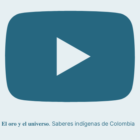
𝐄𝐥 𝐨𝐫𝐨 𝐲 𝐞𝐥 𝐮𝐧𝐢𝐯𝐞𝐫𝐬𝐨. Saberes indígenas de Colombia