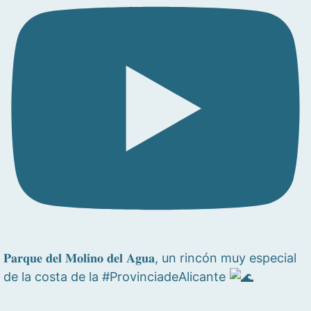
𝐏𝐚𝐫𝐪𝐮𝐞 𝐝𝐞𝐥 𝐌𝐨𝐥𝐢𝐧𝐨 𝐝𝐞𝐥 𝐀𝐠𝐮𝐚, un rincón muy especial
de la costa de la #ProvinciadeAlicante