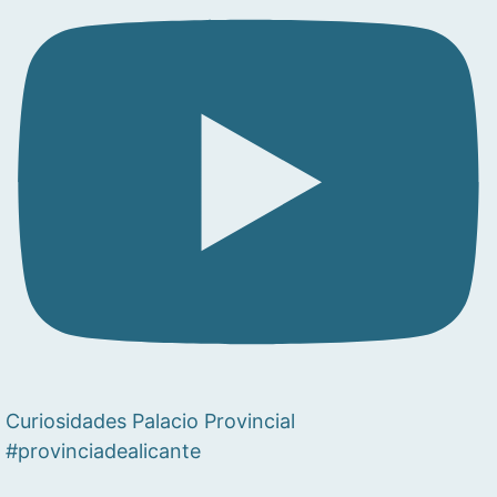
Curiosidades Palacio Provincial
#provinciadealicante