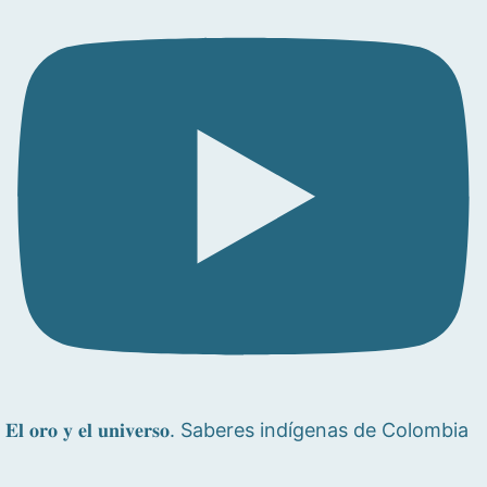
𝐄𝐥 𝐨𝐫𝐨 𝐲 𝐞𝐥 𝐮𝐧𝐢𝐯𝐞𝐫𝐬𝐨. Saberes indígenas de Colombia