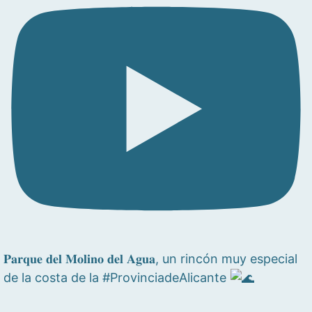
𝐏𝐚𝐫𝐪𝐮𝐞 𝐝𝐞𝐥 𝐌𝐨𝐥𝐢𝐧𝐨 𝐝𝐞𝐥 𝐀𝐠𝐮𝐚, un rincón muy especial
de la costa de la #ProvinciadeAlicante