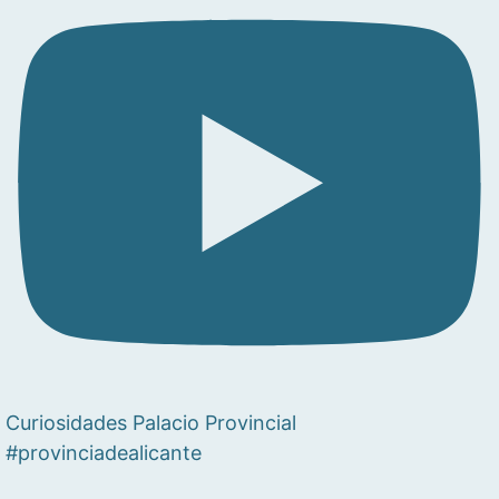
Curiosidades Palacio Provincial
#provinciadealicante