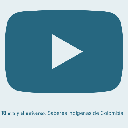
𝐄𝐥 𝐨𝐫𝐨 𝐲 𝐞𝐥 𝐮𝐧𝐢𝐯𝐞𝐫𝐬𝐨. Saberes indígenas de Colombia