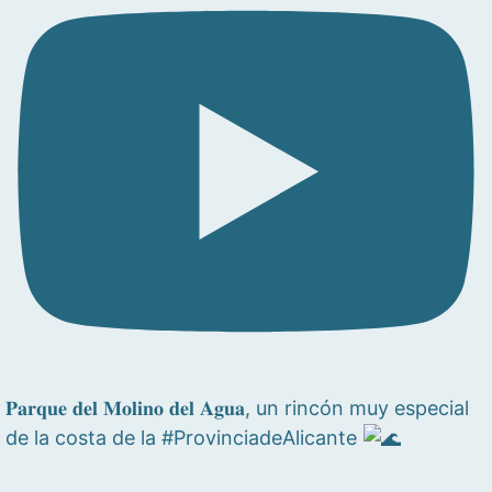
𝐏𝐚𝐫𝐪𝐮𝐞 𝐝𝐞𝐥 𝐌𝐨𝐥𝐢𝐧𝐨 𝐝𝐞𝐥 𝐀𝐠𝐮𝐚, un rincón muy especial
de la costa de la #ProvinciadeAlicante