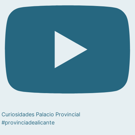
Curiosidades Palacio Provincial
#provinciadealicante