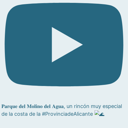
𝐏𝐚𝐫𝐪𝐮𝐞 𝐝𝐞𝐥 𝐌𝐨𝐥𝐢𝐧𝐨 𝐝𝐞𝐥 𝐀𝐠𝐮𝐚, un rincón muy especial
de la costa de la #ProvinciadeAlicante