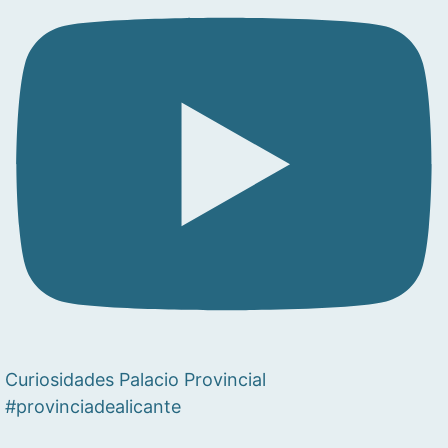
Curiosidades Palacio Provincial
#provinciadealicante