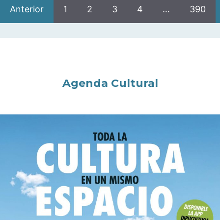
Anterior
1
2
3
4
…
390
Agenda Cultural