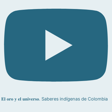
𝐄𝐥 𝐨𝐫𝐨 𝐲 𝐞𝐥 𝐮𝐧𝐢𝐯𝐞𝐫𝐬𝐨. Saberes indígenas de Colombia