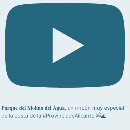
𝐏𝐚𝐫𝐪𝐮𝐞 𝐝𝐞𝐥 𝐌𝐨𝐥𝐢𝐧𝐨 𝐝𝐞𝐥 𝐀𝐠𝐮𝐚, un rincón muy especial
de la costa de la #ProvinciadeAlicante