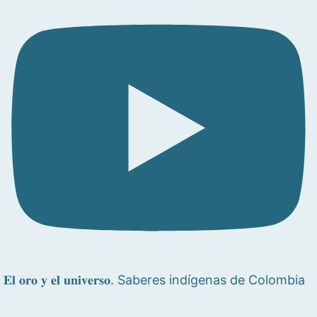
𝐄𝐥 𝐨𝐫𝐨 𝐲 𝐞𝐥 𝐮𝐧𝐢𝐯𝐞𝐫𝐬𝐨. Saberes indígenas de Colombia