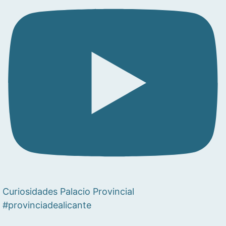
Curiosidades Palacio Provincial
#provinciadealicante