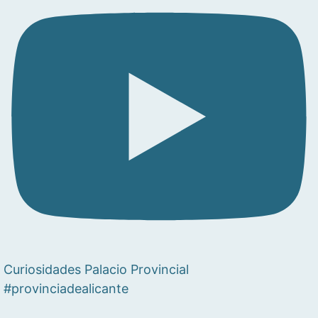
Curiosidades Palacio Provincial
#provinciadealicante