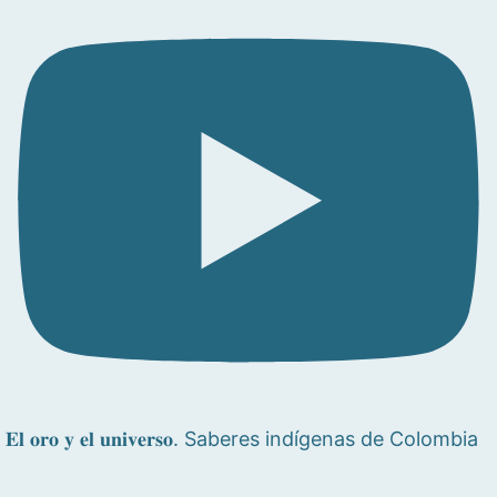
𝐄𝐥 𝐨𝐫𝐨 𝐲 𝐞𝐥 𝐮𝐧𝐢𝐯𝐞𝐫𝐬𝐨. Saberes indígenas de Colombia