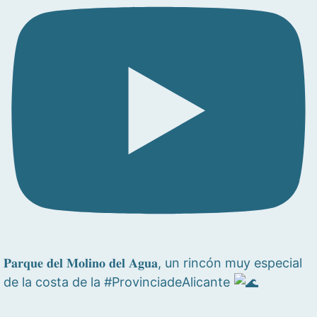
𝐏𝐚𝐫𝐪𝐮𝐞 𝐝𝐞𝐥 𝐌𝐨𝐥𝐢𝐧𝐨 𝐝𝐞𝐥 𝐀𝐠𝐮𝐚, un rincón muy especial
de la costa de la #ProvinciadeAlicante