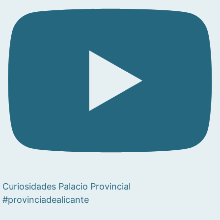
Curiosidades Palacio Provincial
#provinciadealicante