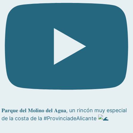
𝐏𝐚𝐫𝐪𝐮𝐞 𝐝𝐞𝐥 𝐌𝐨𝐥𝐢𝐧𝐨 𝐝𝐞𝐥 𝐀𝐠𝐮𝐚, un rincón muy especial
de la costa de la #ProvinciadeAlicante