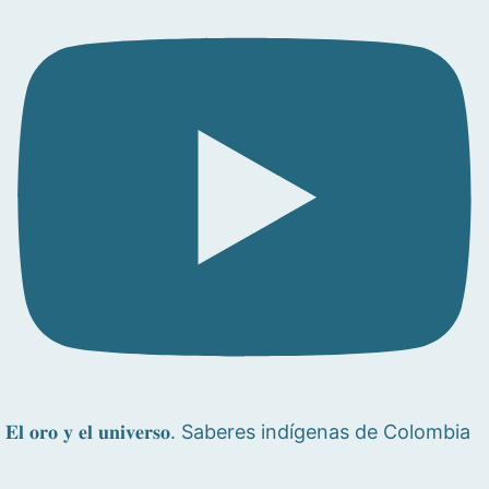
𝐄𝐥 𝐨𝐫𝐨 𝐲 𝐞𝐥 𝐮𝐧𝐢𝐯𝐞𝐫𝐬𝐨. Saberes indígenas de Colombia