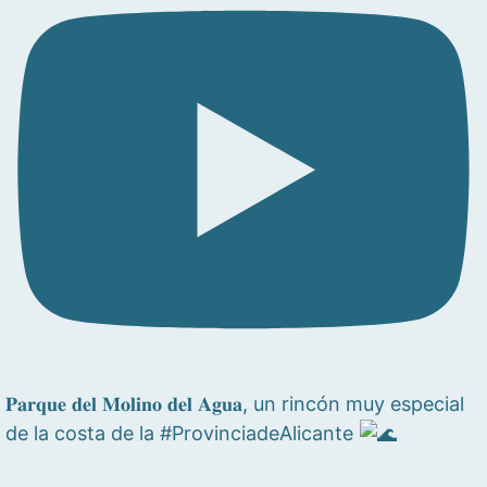
𝐏𝐚𝐫𝐪𝐮𝐞 𝐝𝐞𝐥 𝐌𝐨𝐥𝐢𝐧𝐨 𝐝𝐞𝐥 𝐀𝐠𝐮𝐚, un rincón muy especial
de la costa de la #ProvinciadeAlicante