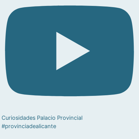
Curiosidades Palacio Provincial
#provinciadealicante