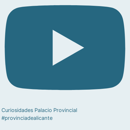
Curiosidades Palacio Provincial
#provinciadealicante