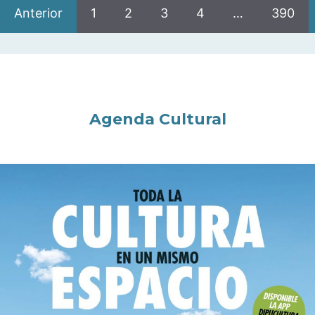
Anterior
1
2
3
4
…
390
Agenda Cultural