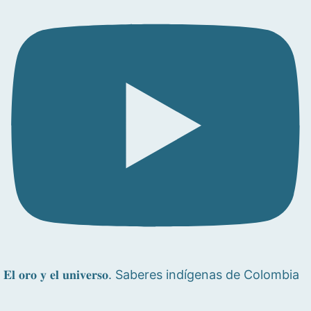
𝐄𝐥 𝐨𝐫𝐨 𝐲 𝐞𝐥 𝐮𝐧𝐢𝐯𝐞𝐫𝐬𝐨. Saberes indígenas de Colombia