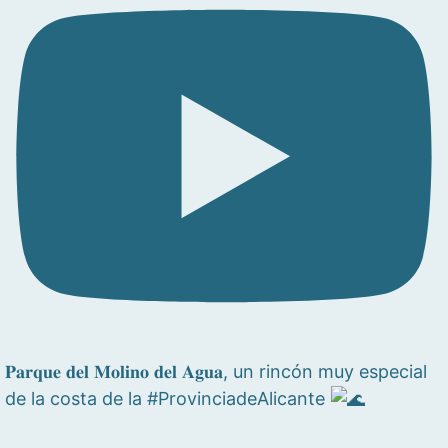
𝐏𝐚𝐫𝐪𝐮𝐞 𝐝𝐞𝐥 𝐌𝐨𝐥𝐢𝐧𝐨 𝐝𝐞𝐥 𝐀𝐠𝐮𝐚, un rincón muy especial
de la costa de la #ProvinciadeAlicante