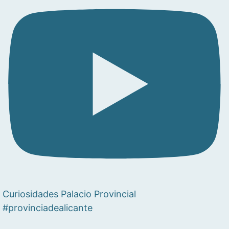
Curiosidades Palacio Provincial
#provinciadealicante