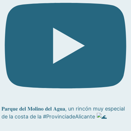
𝐏𝐚𝐫𝐪𝐮𝐞 𝐝𝐞𝐥 𝐌𝐨𝐥𝐢𝐧𝐨 𝐝𝐞𝐥 𝐀𝐠𝐮𝐚, un rincón muy especial
de la costa de la #ProvinciadeAlicante