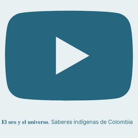
𝐄𝐥 𝐨𝐫𝐨 𝐲 𝐞𝐥 𝐮𝐧𝐢𝐯𝐞𝐫𝐬𝐨. Saberes indígenas de Colombia