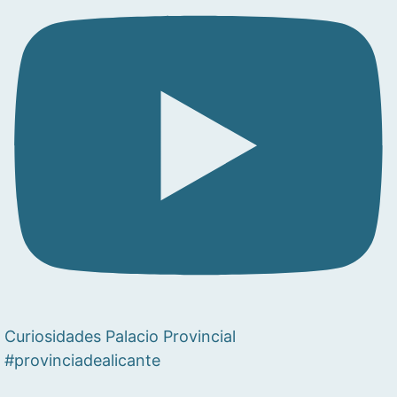
Curiosidades Palacio Provincial
#provinciadealicante