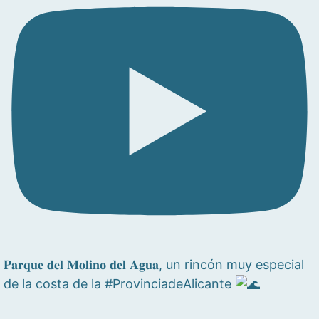
𝐏𝐚𝐫𝐪𝐮𝐞 𝐝𝐞𝐥 𝐌𝐨𝐥𝐢𝐧𝐨 𝐝𝐞𝐥 𝐀𝐠𝐮𝐚, un rincón muy especial
de la costa de la #ProvinciadeAlicante