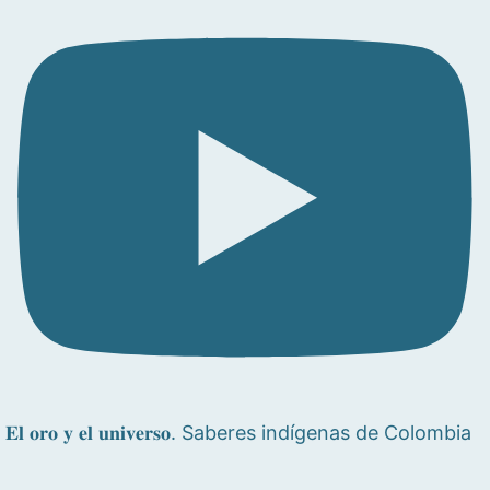
𝐄𝐥 𝐨𝐫𝐨 𝐲 𝐞𝐥 𝐮𝐧𝐢𝐯𝐞𝐫𝐬𝐨. Saberes indígenas de Colombia