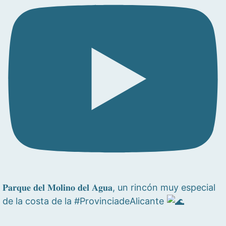
𝐏𝐚𝐫𝐪𝐮𝐞 𝐝𝐞𝐥 𝐌𝐨𝐥𝐢𝐧𝐨 𝐝𝐞𝐥 𝐀𝐠𝐮𝐚, un rincón muy especial
de la costa de la #ProvinciadeAlicante