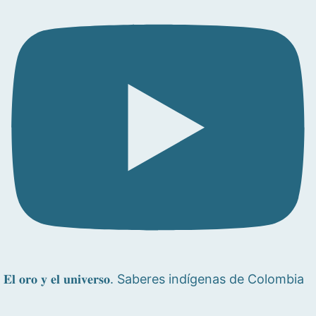
𝐄𝐥 𝐨𝐫𝐨 𝐲 𝐞𝐥 𝐮𝐧𝐢𝐯𝐞𝐫𝐬𝐨. Saberes indígenas de Colombia