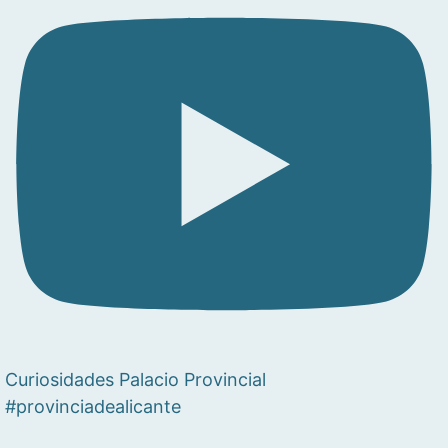
Curiosidades Palacio Provincial
#provinciadealicante