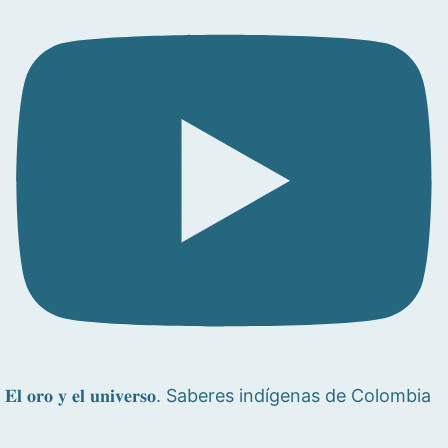
𝐄𝐥 𝐨𝐫𝐨 𝐲 𝐞𝐥 𝐮𝐧𝐢𝐯𝐞𝐫𝐬𝐨. Saberes indígenas de Colombia