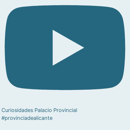
Curiosidades Palacio Provincial
#provinciadealicante