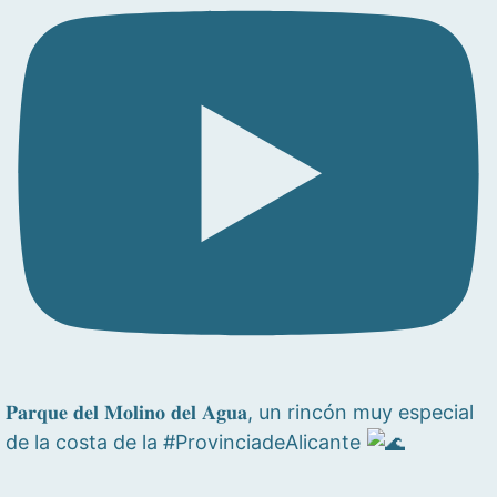
𝐏𝐚𝐫𝐪𝐮𝐞 𝐝𝐞𝐥 𝐌𝐨𝐥𝐢𝐧𝐨 𝐝𝐞𝐥 𝐀𝐠𝐮𝐚, un rincón muy especial
de la costa de la #ProvinciadeAlicante