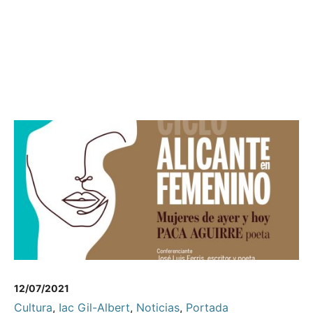
12/07/2021
Cultura
,
Iac Gil-Albert
,
Noticias
,
Portada