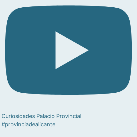
Curiosidades Palacio Provincial
#provinciadealicante