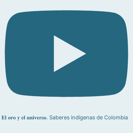
𝐄𝐥 𝐨𝐫𝐨 𝐲 𝐞𝐥 𝐮𝐧𝐢𝐯𝐞𝐫𝐬𝐨. Saberes indígenas de Colombia