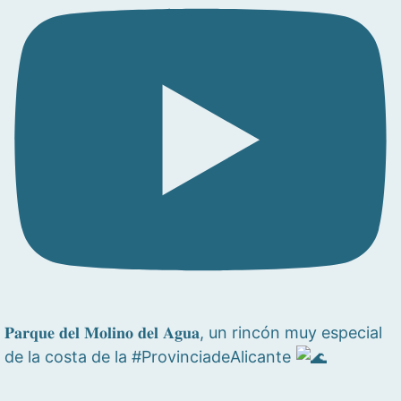
𝐏𝐚𝐫𝐪𝐮𝐞 𝐝𝐞𝐥 𝐌𝐨𝐥𝐢𝐧𝐨 𝐝𝐞𝐥 𝐀𝐠𝐮𝐚, un rincón muy especial
de la costa de la #ProvinciadeAlicante