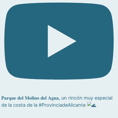
𝐏𝐚𝐫𝐪𝐮𝐞 𝐝𝐞𝐥 𝐌𝐨𝐥𝐢𝐧𝐨 𝐝𝐞𝐥 𝐀𝐠𝐮𝐚, un rincón muy especial
de la costa de la #ProvinciadeAlicante