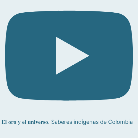
𝐄𝐥 𝐨𝐫𝐨 𝐲 𝐞𝐥 𝐮𝐧𝐢𝐯𝐞𝐫𝐬𝐨. Saberes indígenas de Colombia