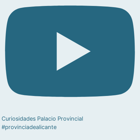
Curiosidades Palacio Provincial
#provinciadealicante