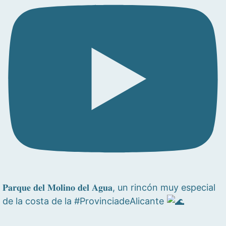
𝐏𝐚𝐫𝐪𝐮𝐞 𝐝𝐞𝐥 𝐌𝐨𝐥𝐢𝐧𝐨 𝐝𝐞𝐥 𝐀𝐠𝐮𝐚, un rincón muy especial
de la costa de la #ProvinciadeAlicante