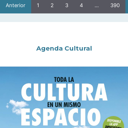
Anterior
1
2
3
4
…
390
Agenda Cultural