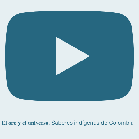
𝐄𝐥 𝐨𝐫𝐨 𝐲 𝐞𝐥 𝐮𝐧𝐢𝐯𝐞𝐫𝐬𝐨. Saberes indígenas de Colombia