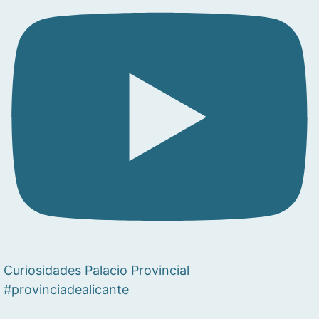
Curiosidades Palacio Provincial
#provinciadealicante