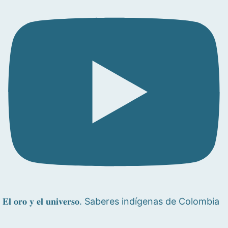
𝐄𝐥 𝐨𝐫𝐨 𝐲 𝐞𝐥 𝐮𝐧𝐢𝐯𝐞𝐫𝐬𝐨. Saberes indígenas de Colombia