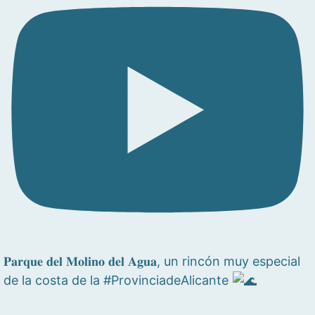
𝐏𝐚𝐫𝐪𝐮𝐞 𝐝𝐞𝐥 𝐌𝐨𝐥𝐢𝐧𝐨 𝐝𝐞𝐥 𝐀𝐠𝐮𝐚, un rincón muy especial
de la costa de la #ProvinciadeAlicante