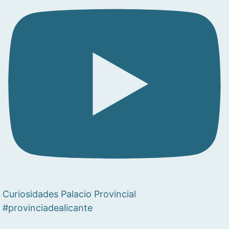
Curiosidades Palacio Provincial
#provinciadealicante