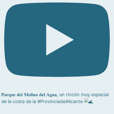
𝐏𝐚𝐫𝐪𝐮𝐞 𝐝𝐞𝐥 𝐌𝐨𝐥𝐢𝐧𝐨 𝐝𝐞𝐥 𝐀𝐠𝐮𝐚, un rincón muy especial
de la costa de la #ProvinciadeAlicante