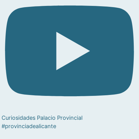
Curiosidades Palacio Provincial
#provinciadealicante