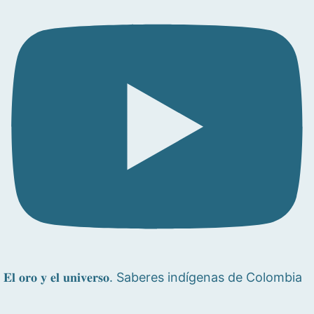
𝐄𝐥 𝐨𝐫𝐨 𝐲 𝐞𝐥 𝐮𝐧𝐢𝐯𝐞𝐫𝐬𝐨. Saberes indígenas de Colombia